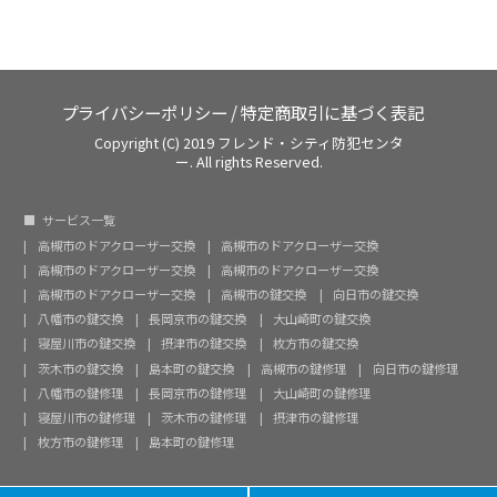
プライバシーポリシー
/
特定商取引に基づく表記
Copyright (C) 2019 フレンド・シティ防犯センタ
ー. All rights Reserved.
サービス一覧
高槻市のドアクローザー交換
高槻市のドアクローザー交換
高槻市のドアクローザー交換
高槻市のドアクローザー交換
高槻市のドアクローザー交換
高槻市の鍵交換
向日市の鍵交換
八幡市の鍵交換
長岡京市の鍵交換
大山崎町の鍵交換
寝屋川市の鍵交換
摂津市の鍵交換
枚方市の鍵交換
茨木市の鍵交換
島本町の鍵交換
高槻市の鍵修理
向日市の鍵修理
八幡市の鍵修理
長岡京市の鍵修理
大山崎町の鍵修理
寝屋川市の鍵修理
茨木市の鍵修理
摂津市の鍵修理
枚方市の鍵修理
島本町の鍵修理