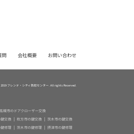
質問
会社概要
お問い合わせ
(C) 2019 フレンド・シティ防犯センター. All rights Reserved.
高槻市のドアクローザー交換
の鍵交換
枚方市の鍵交換
茨木市の鍵交換
の鍵修理
茨木市の鍵修理
摂津市の鍵修理