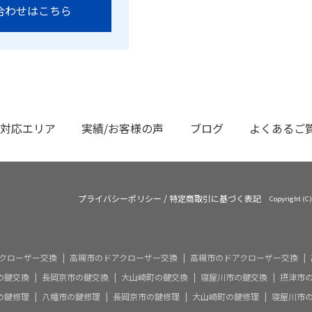
合わせはこちら
対応エリア
実績/お客様の声
ブログ
よくあるご
プライバシーポリシー
/
特定商取引に基づく表記
Copyright 
クローザー交換
高槻市のドアクローザー交換
高槻市のドアクローザー交換
の鍵交換
長岡京市の鍵交換
大山崎町の鍵交換
寝屋川市の鍵交換
摂津市
の鍵修理
八幡市の鍵修理
長岡京市の鍵修理
大山崎町の鍵修理
寝屋川市