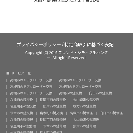
プライバシーポリシー
/
特定商取引に基づく表記
Copyright (C) 2019 フレンド・シティ防犯センタ
ー. All rights Reserved.
サービス一覧
高槻市のドアクローザー交換
高槻市のドアクローザー交換
高槻市のドアクローザー交換
高槻市のドアクローザー交換
高槻市のドアクローザー交換
高槻市の鍵交換
向日市の鍵交換
八幡市の鍵交換
長岡京市の鍵交換
大山崎町の鍵交換
寝屋川市の鍵交換
摂津市の鍵交換
枚方市の鍵交換
茨木市の鍵交換
島本町の鍵交換
高槻市の鍵修理
向日市の鍵修理
八幡市の鍵修理
長岡京市の鍵修理
大山崎町の鍵修理
寝屋川市の鍵修理
茨木市の鍵修理
摂津市の鍵修理
枚方市の鍵修理
島本町の鍵修理