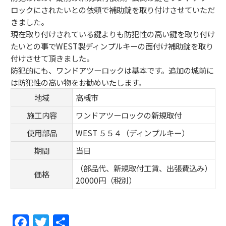
ロックにされたいとの依頼で補助錠を取り付けさせていただ
きました。
現在取り付けされている鍵よりも防犯性の高い鍵を取り付け
たいとの事でWEST製ディンプルキーの面付け補助錠を取り
付けさせて頂きました。
防犯的にも、ワンドアツーロックは基本です。追加の城前に
は防犯性の高い物をお勧めいたします。
地域
高槻市
施工内容
ワンドアツーロックの新規取付
使用部品
WEST ５５４（ディンプルキー）
期間
当日
（部品代、新規取付工賃、出張費込み）
価格
20000円（税別）
F
T
共