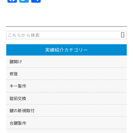
a
w
有
c
itt
e
er
b
o
実績紹介カテゴリー
o
k
鍵開け
修理
キー製作
錠前交換
鍵の新規取付
合鍵製作