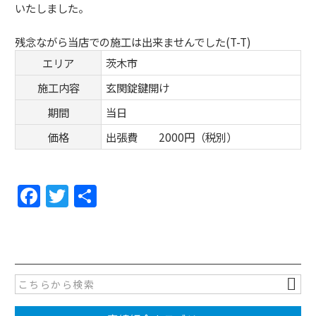
いたしました。
残念ながら当店での施工は出来ませんでした(T-T)
エリア
茨木市
施工内容
玄関錠鍵開け
期間
当日
価格
出張費 2000円（税別）
F
T
共
a
w
有
c
itt
e
er
b
o